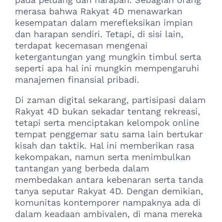
merasa bahwa Rakyat 4D menawarkan
kesempatan dalam merefleksikan impian
dan harapan sendiri. Tetapi, di sisi lain,
terdapat kecemasan mengenai
ketergantungan yang mungkin timbul serta
seperti apa hal ini mungkin mempengaruhi
manajemen finansial pribadi.
Di zaman digital sekarang, partisipasi dalam
Rakyat 4D bukan sekadar tentang rekreasi,
tetapi serta menciptakan kelompok online
tempat penggemar satu sama lain bertukar
kisah dan taktik. Hal ini memberikan rasa
kekompakan, namun serta menimbulkan
tantangan yang berbeda dalam
membedakan antara kebenaran serta tanda
tanya seputar Rakyat 4D. Dengan demikian,
komunitas kontemporer nampaknya ada di
dalam keadaan ambivalen, di mana mereka