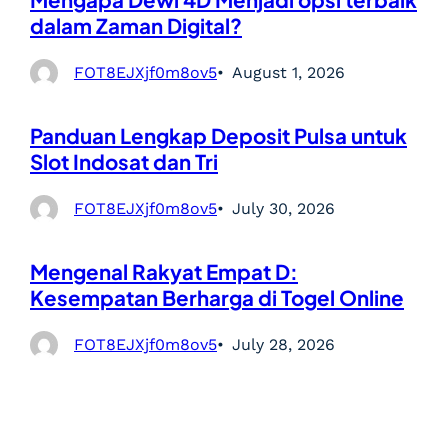
dalam Zaman Digital?
FOT8EJXjf0m8ov5
August 1, 2026
Panduan Lengkap Deposit Pulsa untuk
Slot Indosat dan Tri
FOT8EJXjf0m8ov5
July 30, 2026
Mengenal Rakyat Empat D:
Kesempatan Berharga di Togel Online
FOT8EJXjf0m8ov5
July 28, 2026