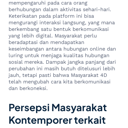
mempengaruhi pada cara orang
berhubungan dalam aktivitas sehari-hari.
Keterikatan pada platform ini bisa
mengurangi interaksi langsung, yang mana
berkembang satu bentuk berkomunikasi
yang lebih digital. Masyarakat perlu
beradaptasi dan mendapatkan
keseimbangan antara hubungan online dan
luring untuk menjaga kualitas hubungan
sosial mereka. Dampak jangka panjang dari
perubahan ini masih butuh ditelusuri lebih
jauh, tetapi pasti bahwa Masyarakat 4D
telah mengubah cara kita berkomunikasi
dan berkoneksi.
Persepsi Masyarakat
Kontemporer terkait