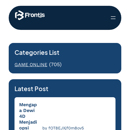
Categories List
(705)
GAME ONLINE
Latest Post
Mengap
a Dewi
4D
Menjadi
opsi
by fOT8EJXjf0m8ov5