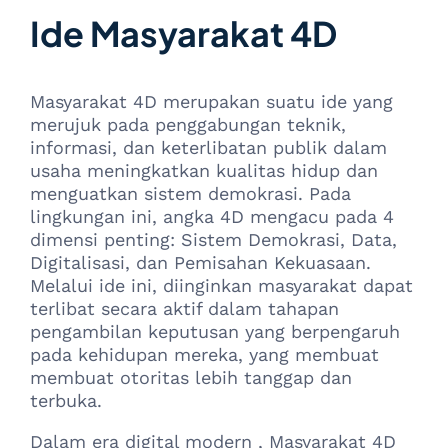
Ide Masyarakat 4D
Masyarakat 4D merupakan suatu ide yang
merujuk pada penggabungan teknik,
informasi, dan keterlibatan publik dalam
usaha meningkatkan kualitas hidup dan
menguatkan sistem demokrasi. Pada
lingkungan ini, angka 4D mengacu pada 4
dimensi penting: Sistem Demokrasi, Data,
Digitalisasi, dan Pemisahan Kekuasaan.
Melalui ide ini, diinginkan masyarakat dapat
terlibat secara aktif dalam tahapan
pengambilan keputusan yang berpengaruh
pada kehidupan mereka, yang membuat
membuat otoritas lebih tanggap dan
terbuka.
Dalam era digital modern , Masyarakat 4D