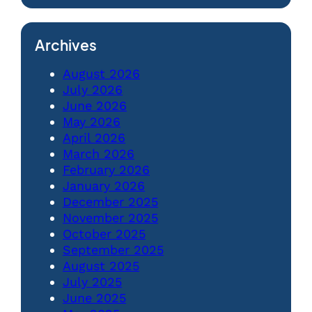
Archives
August 2026
July 2026
June 2026
May 2026
April 2026
March 2026
February 2026
January 2026
December 2025
November 2025
October 2025
September 2025
August 2025
July 2025
June 2025