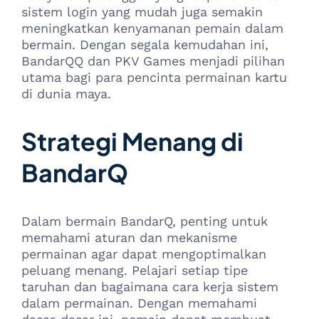
sistem login yang mudah juga semakin
meningkatkan kenyamanan pemain dalam
bermain. Dengan segala kemudahan ini,
BandarQQ dan PKV Games menjadi pilihan
utama bagi para pencinta permainan kartu
di dunia maya.
Strategi Menang di
BandarQ
Dalam bermain BandarQ, penting untuk
memahami aturan dan mekanisme
permainan agar dapat mengoptimalkan
peluang menang. Pelajari setiap tipe
taruhan dan bagaimana cara kerja sistem
dalam permainan. Dengan memahami