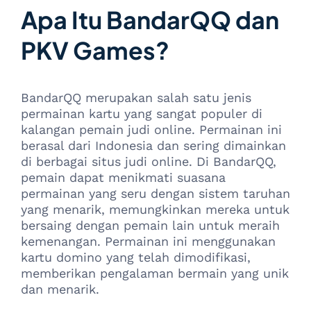
Apa Itu BandarQQ dan
PKV Games?
BandarQQ merupakan salah satu jenis
permainan kartu yang sangat populer di
kalangan pemain judi online. Permainan ini
berasal dari Indonesia dan sering dimainkan
di berbagai situs judi online. Di BandarQQ,
pemain dapat menikmati suasana
permainan yang seru dengan sistem taruhan
yang menarik, memungkinkan mereka untuk
bersaing dengan pemain lain untuk meraih
kemenangan. Permainan ini menggunakan
kartu domino yang telah dimodifikasi,
memberikan pengalaman bermain yang unik
dan menarik.