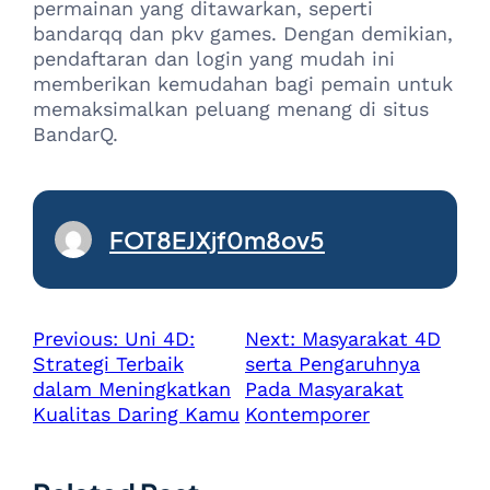
permainan yang ditawarkan, seperti
bandarqq dan pkv games. Dengan demikian,
pendaftaran dan login yang mudah ini
memberikan kemudahan bagi pemain untuk
memaksimalkan peluang menang di situs
BandarQ.
FOT8EJXjf0m8ov5
Previous:
Uni 4D:
Next:
Masyarakat 4D
Strategi Terbaik
serta Pengaruhnya
dalam Meningkatkan
Pada Masyarakat
Kualitas Daring Kamu
Kontemporer