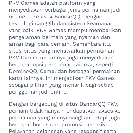
PKV Games adalah platform yang
menyediakan berbagai jenis permainan judi
online, termasuk BandarQQ. Dengan
teknologi canggih dan sistem keamanan
yang baik, PKV Games mampu memberikan
pengalaman bermain yang nyaman dan
aman bagi para pemain. Sementara itu,
situs-situs yang menawarkan permainan
PKV Games umumnya juga menyediakan
berbagai opsi permainan lainnya, seperti
DominoQQ, Ceme, dan berbagai permainan
kartu lainnya. Ini menjadikan PKV Games
sebagai pilihan yang menarik bagi setiap
penggemar judi online.
Dengan bergabung di situs BandarQQ PKV,
pemain tidak hanya mendapatkan akses ke
permainan yang menyenangkan tetapi juga
berbagai bonus dan promosi menarik.
Pelayanan pelanggan yang responsif serta