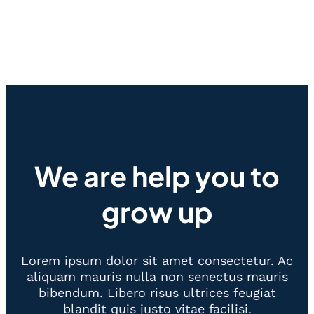
We are help you to
grow up
Lorem ipsum dolor sit amet consectetur. Ac
aliquam mauris nulla non senectus mauris
bibendum. Libero risus ultrices feugiat
blandit quis justo vitae facilisi.