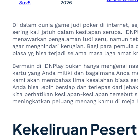
8ov5
2026
Di dalam dunia game judi poker di internet, 
sering kali jatuh dalam kesilapan serupa. IDNP
menawarkan pengalaman ludi seru, namun teta
agar menghindari kerugian. Bagi para pemula
biasa yg bisa terjadi selama masa laga amat kr
Bermain di IDNPlay bukan hanya mengenai nas
kartu yang Anda miliki dan bagaimana Anda me
kami akan membahas lima kesalahan biasa serin
Anda bisa lebih bersiap dan terlepas dari je
kita perhatikan kesilapan-kesilapan tersebut 
meningkatkan peluang menang kamu di meja h
Kekeliruan Pese