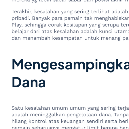
Terakhir, kesalahan yang sering terlihat adal
pribadi. Banyak para pemain tak menghabiska
Play, sehingga corak kesilapan yang serupa te
belajar dari atas kesalahan adalah kunci utam
dan menambah kesempatan untuk menang pad
Mengesampingka
Dana
Satu kesalahan umum umum yang sering terja
adalah meninggalkan pengelolaan dana. Tanpa
hilang kontrol atas keuangan sendiri serta ber
pemain seharusnya mengatur limit berapa bany