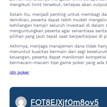
mengikuti limit tersebut, terlepas akan outpu
Selain itu, menjadi penting untuk membagi da
demikian, peserta dapat lebih mudah mengelo
kehilangan hampir seluruh investasi di dalam 
menguntungkan peserta agar senantiasa santai
pilihan yang jauh tepat saat berpartisipasi di 
Akhirnya, menjaga manajemen dana tidak hany
menuntut kualitas bermain dari segi keseluru
keuangan, peserta dapat menikmati kompetisi 
bermacam-macam tipe game poker yang ada tan
idn poker
FOT8EJXjf0m8ov5