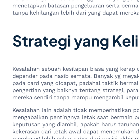
menetapkan batasan pengeluaran serta bermai
tanpa kehilangan lebih dari yang dapat mereka
Strategi yang Keli
Kesalahan sebuah kesilapan biasa yang kerap 
depender pada nasib semata. Banyak yg meyak
pada card yang didapat, padahal taktik bermai
pengertian yang baiknya tentang strategi, pa
mereka sendiri tanpa mampu mengambil keput
Kesalahan lain adalah tidak memperhatikan pos
mengabaikan pentingnya letak saat bermain po
keputusan yang diambil, apakah harus taruhan,
kekerasan dari letak awal dapat menemukan di
mereka yg lebih sabar sabar dari posisi akhir m