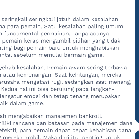
seringkali seringkali jatuh dalam kesalahan
a para pemain. Satu kesalahan paling umum
ah fundamental permainan. Tanpa adanya
pemain kerap mengambil pilihan yang tidak
penting bagi pemain baru untuk menghabiskan
ental sebelum memulai bermain game.
penyebab kesalahan. Pemain awam sering terbawa
n atau kemenangan. Saat kehilangan, mereka
erusaha mengatasi rugi, sedangkan saat menang,
. Kedua hal ini bisa berujung pada langkah-
 Mengatur emosi dan tetap tenang merupakan
baik dalam game.
ialah mengabaikan manajemen bankroll.
miliki rencana dan batasan pada manajemen dana
fektif, para pemain dapat cepat kehabisan dana
g mereka ambil. Maka dari itu, penting untuk