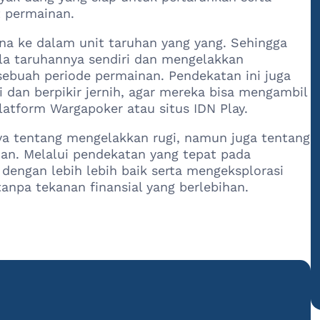
t permainan.
na ke dalam unit taruhan yang yang. Sehingga
la taruhannya sendiri dan mengelakkan
sebuah periode permainan. Pendekatan ini juga
 dan berpikir jernih, agar mereka bisa mengambil
platform Wargapoker atau situs IDN Play.
a tentang mengelakkan rugi, namun juga tentang
han. Melalui pendekatan yang tepat pada
dengan lebih lebih baik serta mengeksplorasi
pa tekanan finansial yang berlebihan.