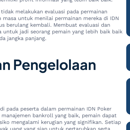
ah tidak melakukan evaluasi pada permainan
n masa untuk menilai permainan mereka di IDN
rus berulang kembali. Membuat evaluasi dan
a untuk jadi seorang pemain yang lebih baik baik
a jangka panjang.
n Pengelolaan
di pada peserta dalam permainan IDN Poker
 manajemen bankroll yang baik, pemain dapat
isiko mengalami kerugian yang signifikan. Setiap
ak uang yang siap untuk pertaruhkan serta