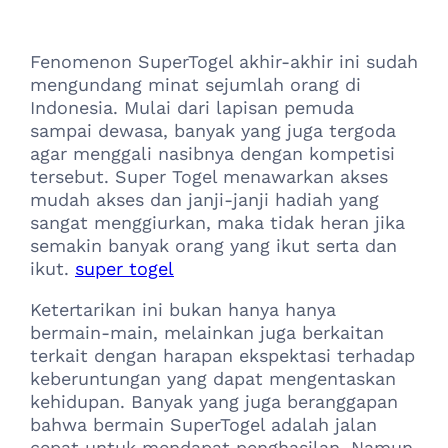
Fenomenon SuperTogel akhir-akhir ini sudah
mengundang minat sejumlah orang di
Indonesia. Mulai dari lapisan pemuda
sampai dewasa, banyak yang juga tergoda
agar menggali nasibnya dengan kompetisi
tersebut. Super Togel menawarkan akses
mudah akses dan janji-janji hadiah yang
sangat menggiurkan, maka tidak heran jika
semakin banyak orang yang ikut serta dan
ikut.
super togel
Ketertarikan ini bukan hanya hanya
bermain-main, melainkan juga berkaitan
terkait dengan harapan ekspektasi terhadap
keberuntungan yang dapat mengentaskan
kehidupan. Banyak yang juga beranggapan
bahwa bermain SuperTogel adalah jalan
cepat untuk mendapat penghasilan. Namun,