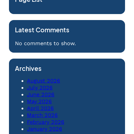
Latest Comments
No comments to show.
Archives
August 2026
July 2026
June 2026
May 2026
April 2026
March 2026
February 2026
January 2026