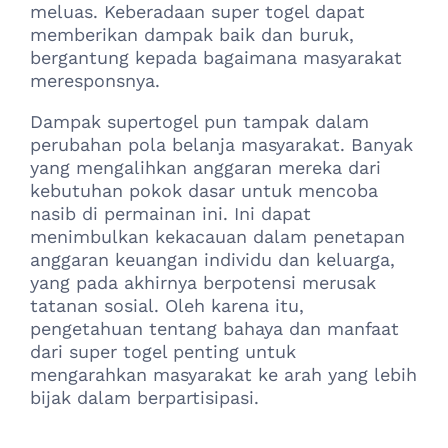
meluas. Keberadaan super togel dapat
memberikan dampak baik dan buruk,
bergantung kepada bagaimana masyarakat
meresponsnya.
Dampak supertogel pun tampak dalam
perubahan pola belanja masyarakat. Banyak
yang mengalihkan anggaran mereka dari
kebutuhan pokok dasar untuk mencoba
nasib di permainan ini. Ini dapat
menimbulkan kekacauan dalam penetapan
anggaran keuangan individu dan keluarga,
yang pada akhirnya berpotensi merusak
tatanan sosial. Oleh karena itu,
pengetahuan tentang bahaya dan manfaat
dari super togel penting untuk
mengarahkan masyarakat ke arah yang lebih
bijak dalam berpartisipasi.