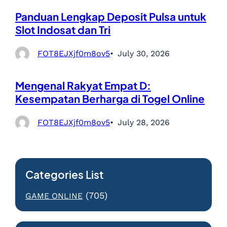
Panduan Lengkap Deposit Pulsa untuk
Slot Indosat dan Tri
FOT8EJXjf0m8ov5
July 30, 2026
Mengenal Rakyat Empat D:
Kesempatan Berharga di Togel Online
FOT8EJXjf0m8ov5
July 28, 2026
Categories List
(705)
GAME ONLINE