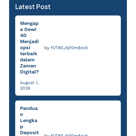
Latest Post
Mengap
a Dewi
4D
Menjadi
opsi
by fOT8EJXjf0m8ov5
terbaik
dalam
Zaman
Digital?
August 1,
2026
Pandua
n
Lengka
p
Deposit
by fOT8EJXjf0m8ov5