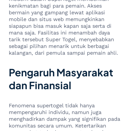
kenikmatan bagi para pemain. Akses
bermain yang gampang lewat aplikasi
mobile dan situs web memungkinkan
siapapun bisa masuk kapan saja serta di
mana saja. Fasilitas ini menambah daya
tarik tersebut Super Togel, menyebabkan
sebagai pilihan menarik untuk berbagai
kalangan, dari pemula sampai pemain ahli.
Pengaruh Masyarakat
dan Finansial
Fenomena supertogel tidak hanya
mempengaruhi individu, namun juga
menghadirkan dampak yang signifikan pada
komunitas secara umum. Ketertarikan