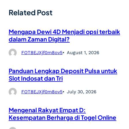
Related Post
Mengapa Dewi 4D Menjadi opsi terbaik
dalam Zaman Digital?
FOT8EJXjf0m8ov5
August 1, 2026
Panduan Lengkap Deposit Pulsa untuk
Slot Indosat dan Tri
FOT8EJXjf0m8ov5
July 30, 2026
Mengenal Rakyat Empat D:
Kesempatan Berharga di Togel Online