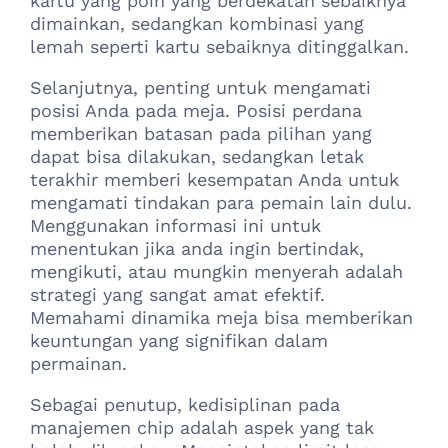
kartu yang poin yang berdekatan sebaiknya
dimainkan, sedangkan kombinasi yang
lemah seperti kartu sebaiknya ditinggalkan.
Selanjutnya, penting untuk mengamati
posisi Anda pada meja. Posisi perdana
memberikan batasan pada pilihan yang
dapat bisa dilakukan, sedangkan letak
terakhir memberi kesempatan Anda untuk
mengamati tindakan para pemain lain dulu.
Menggunakan informasi ini untuk
menentukan jika anda ingin bertindak,
mengikuti, atau mungkin menyerah adalah
strategi yang sangat amat efektif.
Memahami dinamika meja bisa memberikan
keuntungan yang signifikan dalam
permainan.
Sebagai penutup, kedisiplinan pada
manajemen chip adalah aspek yang tak