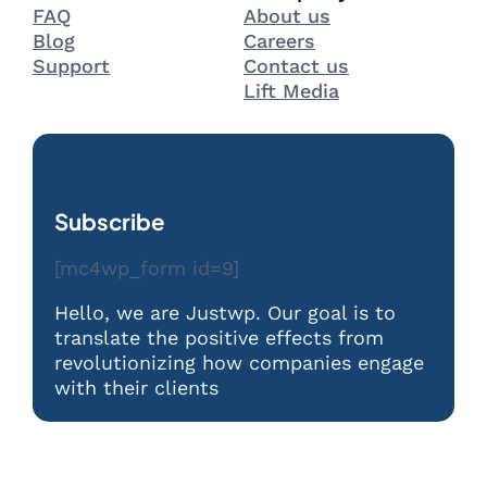
FAQ
About us
Blog
Careers
Support
Contact us
Lift Media
Subscribe
[mc4wp_form id=9]
Hello, we are Justwp. Our goal is to
translate the positive effects from
revolutionizing how companies engage
with their clients