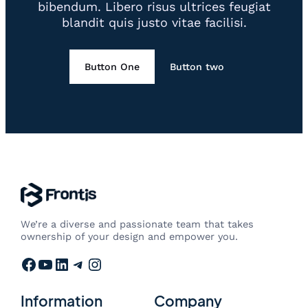
bibendum. Libero risus ultrices feugiat
blandit quis justo vitae facilisi.
Button One
Button two
We’re a diverse and passionate team that takes
ownership of your design and empower you.
Facebook
YouTube
LinkedIn
Telegram
Instagram
Information
Company