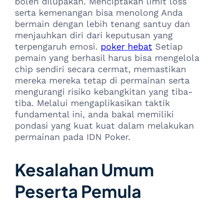
boleh dilupakan. Menciptakan limit loss
serta kemenangan bisa menolong Anda
bermain dengan lebih tenang santuy dan
menjauhkan diri dari keputusan yang
terpengaruh emosi.
poker hebat
Setiap
pemain yang berhasil harus bisa mengelola
chip sendiri secara cermat, memastikan
mereka mereka tetap di permainan serta
mengurangi risiko kebangkitan yang tiba-
tiba. Melalui mengaplikasikan taktik
fundamental ini, anda bakal memiliki
pondasi yang kuat kuat dalam melakukan
permainan pada IDN Poker.
Kesalahan Umum
Peserta Pemula