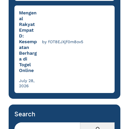
Mengen
al
Rakyat
Empat
D:
Kesemp
by fOT8EJXjf0m8ov5
atan
Berharg
a di
Togel
Online
July 28,
2026
Search