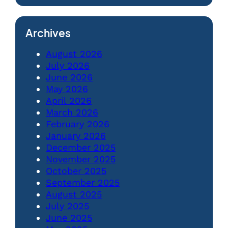
Archives
August 2026
July 2026
June 2026
May 2026
April 2026
March 2026
February 2026
January 2026
December 2025
November 2025
October 2025
September 2025
August 2025
July 2025
June 2025