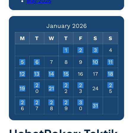
May 2025
January 2026
M
T
W
T
F
S
S
1
2
3
4
5
6
7
8
9
10
11
12
13
14
15
16
17
18
2
2
2
2
19
21
24
0
2
3
5
2
2
2
2
3
31
6
7
8
9
0