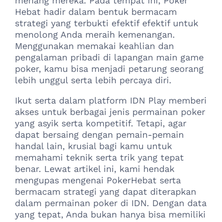
menang mereka. Pada tempat ini, Poker
Hebat hadir dalam bentuk bermacam
strategi yang terbukti efektif efektif untuk
menolong Anda meraih kemenangan.
Menggunakan memakai keahlian dan
pengalaman pribadi di lapangan main game
poker, kamu bisa menjadi petarung seorang
lebih unggul serta lebih percaya diri.
Ikut serta dalam platform IDN Play memberi
akses untuk berbagai jenis permainan poker
yang asyik serta kompetitif. Tetapi, agar
dapat bersaing dengan pemain-pemain
handal lain, krusial bagi kamu untuk
memahami teknik serta trik yang tepat
benar. Lewat artikel ini, kami hendak
mengupas mengenai PokerHebat serta
bermacam strategi yang dapat diterapkan
dalam permainan poker di IDN. Dengan data
yang tepat, Anda bukan hanya bisa memiliki