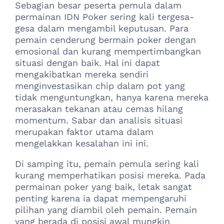
Sebagian besar peserta pemula dalam
permainan IDN Poker sering kali tergesa-
gesa dalam mengambil keputusan. Para
pemain cenderung bermain poker dengan
emosional dan kurang mempertimbangkan
situasi dengan baik. Hal ini dapat
mengakibatkan mereka sendiri
menginvestasikan chip dalam pot yang
tidak menguntungkan, hanya karena mereka
merasakan tekanan atau cemas hilang
momentum. Sabar dan analisis situasi
merupakan faktor utama dalam
mengelakkan kesalahan ini ini.
Di samping itu, pemain pemula sering kali
kurang memperhatikan posisi mereka. Pada
permainan poker yang baik, letak sangat
penting karena ia dapat mempengaruhi
pilihan yang diambil oleh pemain. Pemain
yang berada di posisi awal mungkin