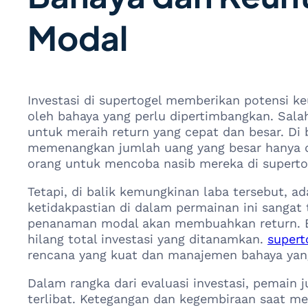
Modal
Investasi di supertogel memberikan potensi ke
oleh bahaya yang perlu dipertimbangkan. Sal
untuk meraih return yang cepat dan besar. D
memenangkan jumlah uang yang besar hanya d
orang untuk mencoba nasib mereka di supertoge
Tetapi, di balik kemungkinan laba tersebut, ad
ketidakpastian di dalam permainan ini sangat 
penanaman modal akan membuahkan return. B
hilang total investasi yang ditanamkan.
supert
rencana yang kuat dan manajemen bahaya yang 
Dalam rangka dari evaluasi investasi, pemain 
terlibat. Ketegangan dan kegembiraan saat 