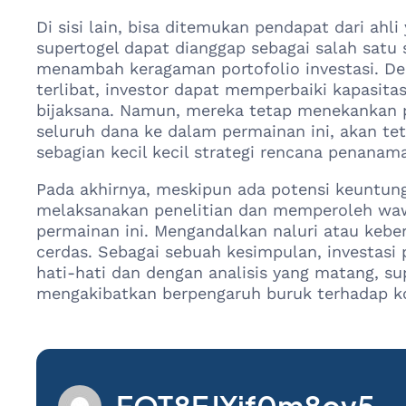
Di sisi lain, bisa ditemukan pendapat dari a
supertogel dapat dianggap sebagai salah satu 
menambah keragaman portofolio investasi. De
terlibat, investor dapat memperbaiki kapasita
bijaksana. Namun, mereka tetap menekankan p
seluruh dana ke dalam permainan ini, akan tet
sebagian kecil kecil strategi rencana penana
Pada akhirnya, meskipun ada potensi keuntunga
melaksanakan penelitian dan memperoleh wa
permainan ini. Mengandalkan naluri atau keb
cerdas. Sebagai sebuah kesimpulan, investasi 
hati-hati dan dengan analisis yang matang, s
mengakibatkan berpengaruh buruk terhadap ko