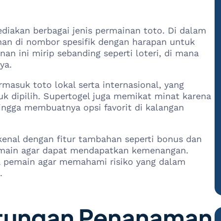
diakan berbagai jenis permainan toto. Di dalam
uhan di nombor spesifik dengan harapan untuk
n ini mirip sebanding seperti loteri, di mana
ya.
masuk toto lokal serta internasional, yang
k dipilih. Supertogel juga memikat minat karena
hingga membuatnya opsi favorit di kalangan
ikenal dengan fitur tambahan seperti bonus dan
main agar dapat mendapatkan kemenangan.
a pemain agar memahami risiko yang dalam
.
tungan Penanaman