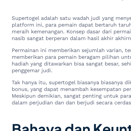
Supertogel adalah satu wadah judi yang menye
platform ini, para pemain dapat bertaruh tar
meraih kemenangan. Konsep dasar dari permaina
nasib sangat berperan dalam hasil akhir akhirn
Permainan ini memberikan sejumlah varian, ter
memberikan para pemain beragam pilihan untu
hadiah yang ditawarkan bisa sangat besar, se
penggemar judi.
Tak hanya itu, supertogel biasanya biasanya d
bonus, yang dapat menambah kesempatan pe
Meskipun demikian, sangat penting untuk par
dalam perjudian dan dan berjudi secara cerdas
Bahaya dan Keun