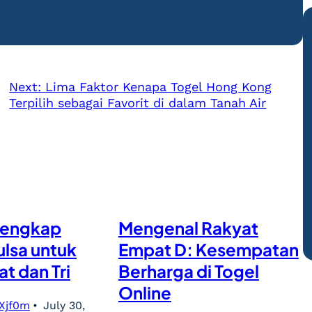
Next:
Lima Faktor Kenapa Togel Hong Kong
Terpilih sebagai Favorit di dalam Tanah Air
Lengkap
Mengenal Rakyat
ulsa untuk
Empat D: Kesempatan
at dan Tri
Berharga di Togel
Online
Xjf0m
July 30,