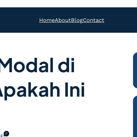
Home
About
Blog
Contact
Modal di
pakah Ini
NE