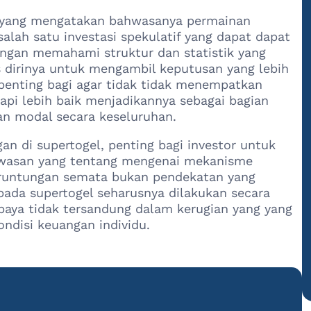
hli yang mengatakan bahwasanya permainan
salah satu investasi spekulatif yang dapat dapat
ngan memahami struktur dan statistik yang
s dirinya untuk mengambil keputusan yang lebih
enting bagi agar tidak tidak menempatkan
api lebih baik menjadikannya sebagai bagian
man modal secara keseluruhan.
n di supertogel, penting bagi investor untuk
wasan yang tentang mengenai mekanisme
eruntungan semata bukan pendekatan yang
pada supertogel seharusnya dilakukan secara
upaya tidak tersandung dalam kerugian yang yang
ndisi keuangan individu.