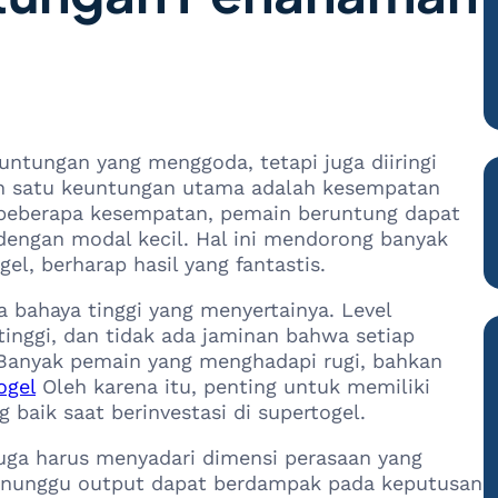
untungan yang menggoda, tetapi juga diiringi
ah satu keuntungan utama adalah kesempatan
i beberapa kesempatan, pemain beruntung dapat
engan modal kecil. Hal ini mendorong banyak
l, berharap hasil yang fantastis.
a bahaya tinggi yang menyertainya. Level
tinggi, dan tidak ada jaminan bahwa setiap
anyak pemain yang menghadapi rugi, bahkan
ogel
Oleh karena itu, penting untuk memiliki
baik saat berinvestasi di supertogel.
juga harus menyadari dimensi perasaan yang
menunggu output dapat berdampak pada keputusan