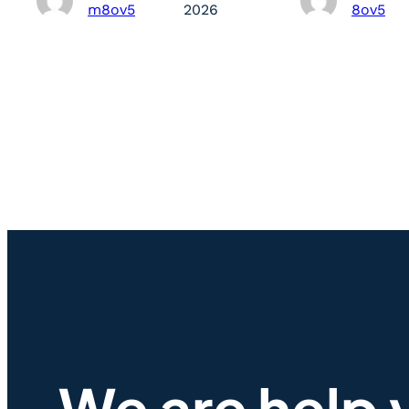
M8ov5
2026
8ov5
We are help 