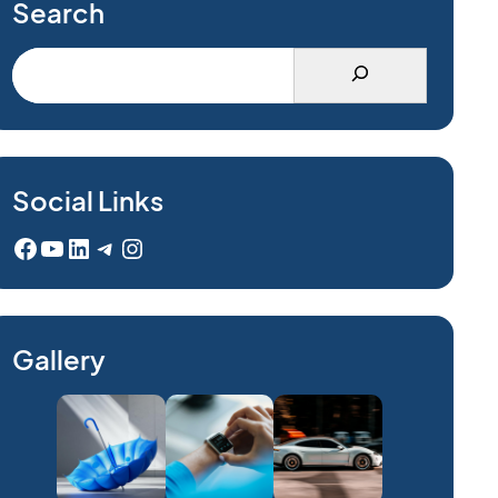
Search
Social Links
Facebook
YouTube
LinkedIn
Telegram
Instagram
Gallery