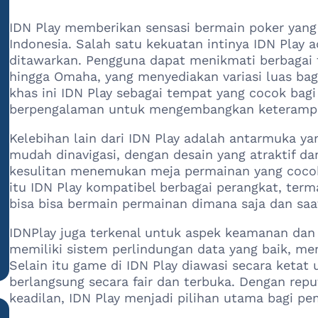
IDN Play memberikan sensasi bermain poker yang
Indonesia. Salah satu kekuatan intinya IDN Play
ditawarkan. Pengguna dapat menikmati berbagai 
hingga Omaha, yang menyediakan variasi luas bag
khas ini IDN Play sebagai tempat yang cocok bag
berpengalaman untuk mengembangkan keterampil
Kelebihan lain dari IDN Play adalah antarmuka ya
mudah dinavigasi, dengan desain yang atraktif d
kesulitan menemukan meja permainan yang cocok 
itu IDN Play kompatibel berbagai perangkat, ter
bisa bisa bermain permainan dimana saja dan sa
IDNPlay juga terkenal untuk aspek keamanan dan 
memiliki sistem perlindungan data yang baik, me
Selain itu game di IDN Play diawasi secara keta
berlangsung secara fair dan terbuka. Dengan rep
keadilan, IDN Play menjadi pilihan utama bagi p