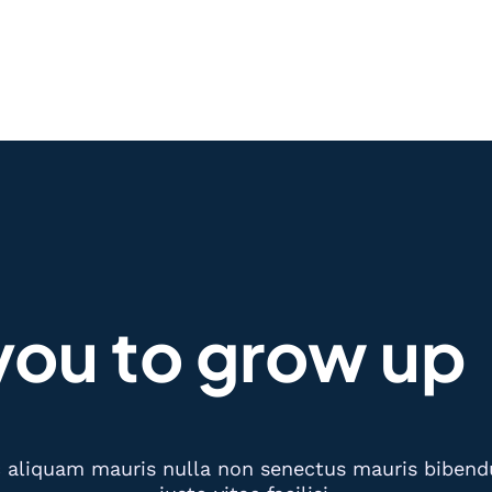
you to grow up
aliquam mauris nulla non senectus mauris bibendum