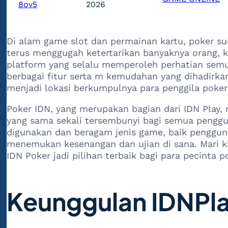
8ov5
2026
Di alam game slot dan permainan kartu, poker sud
terus menggugah ketertarikan banyaknya orang, k
platform yang selalu memperoleh perhatian semu
berbagai fitur serta m kemudahan yang dihadirka
menjadi lokasi berkumpulnya para penggila poker 
Poker IDN, yang merupakan bagian dari IDN Play
yang sama sekali tersembunyi bagi semua pengg
digunakan dan beragam jenis game, baik penggun
menemukan kesenangan dan ujian di sana. Mari ki
IDN Poker jadi pilihan terbaik bagi para pecinta p
Keunggulan IDNPl