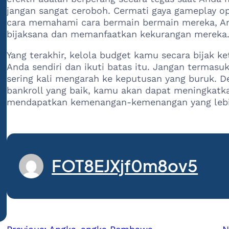
jangan sangat ceroboh. Cermati gaya gameplay o
cara memahami cara bermain bermain mereka, An
bijaksana dan memanfaatkan kekurangan mereka
Yang terakhir, kelola budget kamu secara bijak ke
Anda sendiri dan ikuti batas itu. Jangan termasu
sering kali mengarah ke keputusan yang buruk.
bankroll yang baik, kamu akan dapat meningkat
mendapatkan kemenangan-kemenangan yang lebi
FOT8EJXjf0m8ov5