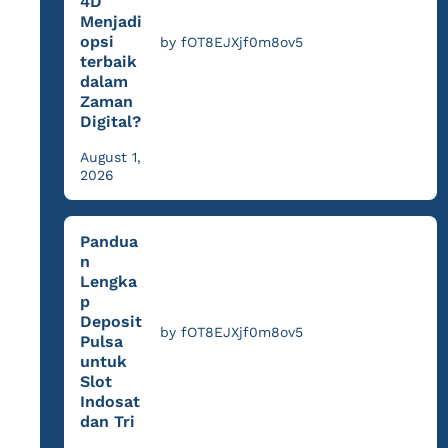
4D
Menjadi
opsi
by fOT8EJXjf0m8ov5
terbaik
dalam
Zaman
Digital?
August 1,
2026
Pandua
n
Lengka
p
Deposit
by fOT8EJXjf0m8ov5
Pulsa
untuk
Slot
Indosat
dan Tri