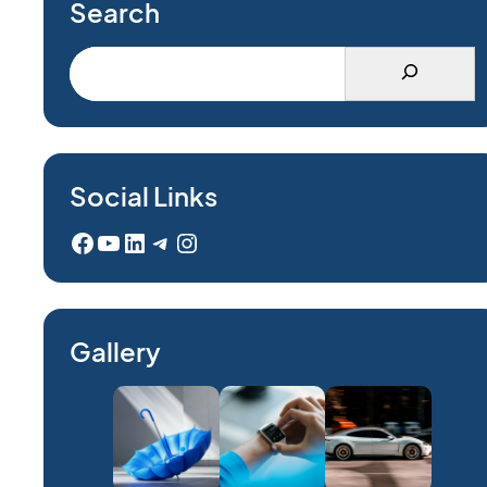
Search
Social Links
Facebook
YouTube
LinkedIn
Telegram
Instagram
Gallery