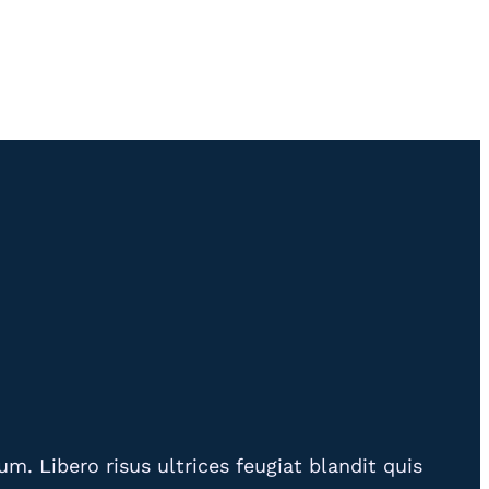
. Libero risus ultrices feugiat blandit quis