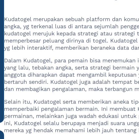
Kudatogel merupakan sebuah platform dan komu
angka, yg terkenal luas di antara sejumlah pengg
kudatogel merujuk kepada strategi atau strategi 
memperbesar peluang dirinya di togel. Kudatoge
yg lebih interaktif, memberikan beraneka data da
Dalam Kudatogel, para pemain bisa menemukan in
yang lalu, tebakan angka, serta strategi bermain 
anggota diharapkan dapat mengambil keputusan 
bertaruh sendiri. Kudatogel juga adalah tempat 
dan membagikan pengalaman, maka terbangun ma
Selain itu, Kudatogel serta memberikan aneka ti
memperbaiki pengalaman bermain. Ini membuat K
permainan, melainkan juga wadah edukasi untuk 
ini, Kudatogel selalu berupaya menjadi suara un
mereka yg hendak memahami lebih jauh tentang 