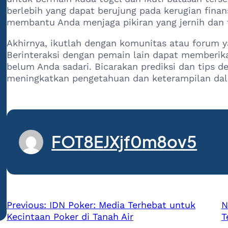
berlebih yang dapat berujung pada kerugian finan
membantu Anda menjaga pikiran yang jernih dan 
Akhirnya, ikutlah dengan komunitas atau forum 
Berinteraksi dengan pemain lain dapat memberik
belum Anda sadari. Bicarakan prediksi dan tips 
meningkatkan pengetahuan dan keterampilan dal
FOT8EJXjf0m8ov5
Previous:
IDN Poker: Media Terhebat untuk
N
Kecintaan Poker di Tanah Air
T