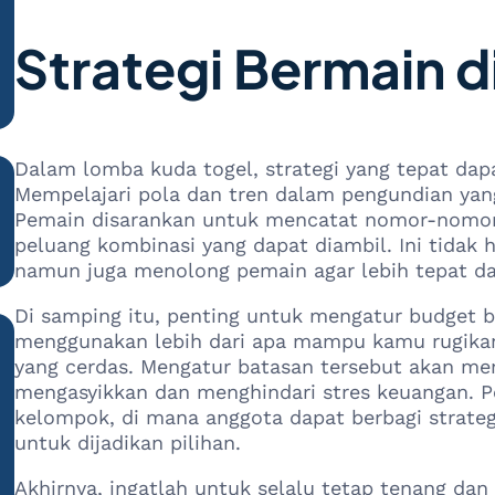
Strategi Bermain d
Dalam lomba kuda togel, strategi yang tepat dap
Mempelajari pola dan tren dalam pengundian yan
Pemain disarankan untuk mencatat nomor-nomor 
peluang kombinasi yang dapat diambil. Ini tidak
namun juga menolong pemain agar lebih tepat d
Di samping itu, penting untuk mengatur budget 
menggunakan lebih dari apa mampu kamu rugikan 
yang cerdas. Mengatur batasan tersebut akan m
mengasyikkan dan menghindari stres keuangan. P
kelompok, di mana anggota dapat berbagi strate
untuk dijadikan pilihan.
Akhirnya, ingatlah untuk selalu tetap tenang dan