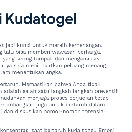
i Kudatogel
at jadi kunci untuk meraih kemenangan.
g lalu bisa memberi wawasan berharga.
yang sering tampak dan menganalisis
 hanya saja meningkatkan peluang menang,
alam menentukan angka.
bertaruh. Memastikan bahwa Anda tidak
adalah salah satu langkah langkah preventif
emudahkan menjaga proses perjudian tetap
ertimbangkan juga untuk bertaruh dalam
gi dan diskusikan nomor-nomor potensial
 konsentrasi saat bertaruh kuda togel. Emosi