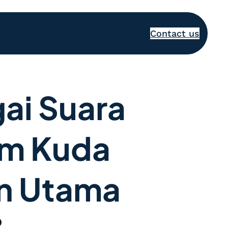
Contact us
ai Suara
am Kuda
an Utama