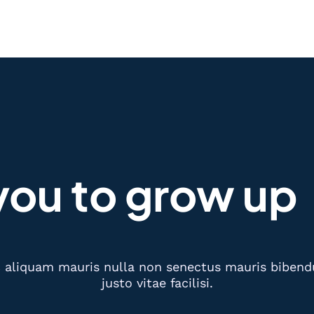
you to grow up
aliquam mauris nulla non senectus mauris bibendum
justo vitae facilisi.